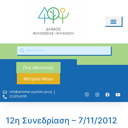
Γίνε εθελοντής
Μητρώο Νέων
info@philothei-psychiko.gov.gr
2132014700
12η Συνεδρίαση – 7/11/2012