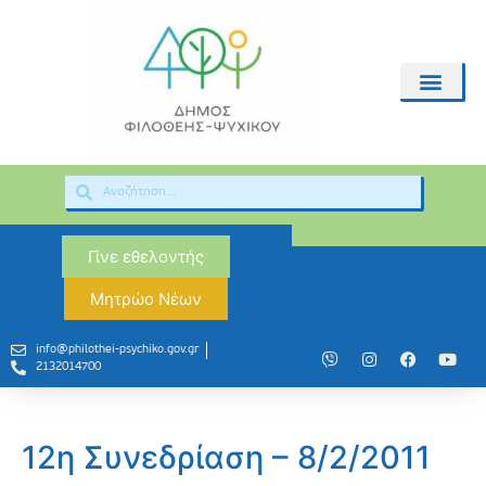
Γίνε εθελοντής
Μητρώο Νέων
info@philothei-psychiko.gov.gr
2132014700
12η Συνεδρίαση – 8/2/2011