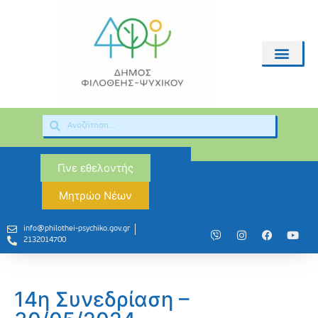
Γίνε εθελοντής
Μητρώο Νέων
info@philothei-psychiko.gov.gr
2132014700
14η Συνεδρίαση –