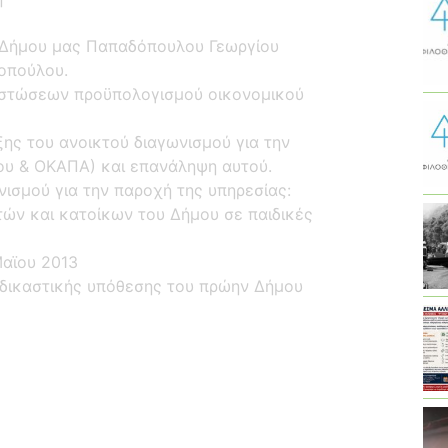
 Δήμου μας Παπαδόπουλου Γεωργίου
ιοπούλου.
πιστώσεων προϋπολογισμού οικονομικού
ης του ανοικτού διαγωνισμού για την
ου & ΟΚΑΠΑ) και επανάληψη αυτού.
νισμού για την παροχή της υπηρεσίας:
ών και κατοίκων του Δήμου σε παιδικές
Μαϊου 2013
 δικαστικής υπόθεσης του πρώην Δήμου