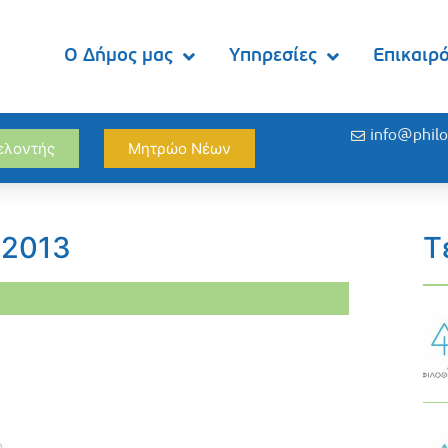
Ο Δήμος μας
Υπηρεσίες
Επικαιρ
info@philo
θελοντής
Μητρώο Νέων
/2013
Τ
η