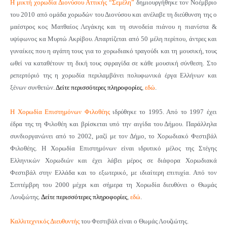
Η μικτή χορωδία Διονύσου Αττικής “Σεμέλη”
δημιουργήθηκε τον Νοέμβριο
του 2010 από ομάδα χορωδών του Διονύσου και ανέλαβε τη διεύθυνση της ο
μαέστρος κος Ματθαίος Λεγάκης και τη συνοδεία πιάνου η πιανίστα &
υψίφωνος κα Μυρτώ Ακρίβου. Απαρτίζεται από 50 μέλη περίπου, άντρες και
γυναίκες που η αγάπη τους για το χορωδιακό τραγούδι και τη μουσική, τους
ωθεί να καταθέτουν τη δική τους σφραγίδα σε κάθε μουσική σύνθεση. Στο
ρεπερτόριό της η χορωδία περιλαμβάνει πολυφωνικά έργα Ελλήνων και
ξένων συνθετών.
Δείτε περισσότερες πληροφορίες
,
εδώ
.
Η Χορωδία Επιστημόνων Φιλοθέης
ιδρύθηκε το 1995. Από το 1997 έχει
έδρα της τη Φιλοθέη και βρίσκεται υπό την αιγίδα του Δήμου. Παράλληλα
συνδιοργανώνει από το 2002, μαζί με τον Δήμο, το Χορωδιακό Φεστιβάλ
Φιλοθέης. Η Χορωδία Επιστημόνων είναι ιδρυτικό μέλος της Στέγης
Ελληνικών Χορωδιών και έχει λάβει μέρος σε διάφορα Χορωδιακά
Φεστιβάλ στην Ελλάδα και το εξωτερικό, με ιδιαίτερη επιτυχία. Από τον
Σεπτέμβρη του 2000 μέχρι και σήμερα τη Χορωδία διευθύνει ο Θωμάς
Λουζιώτης.
Δείτε περισσότερες πληροφορίες
,
εδώ
.
Καλλιτεχνικός Διευθυντής
του Φεστιβάλ είναι ο Θωμάς Λουζιώτης.