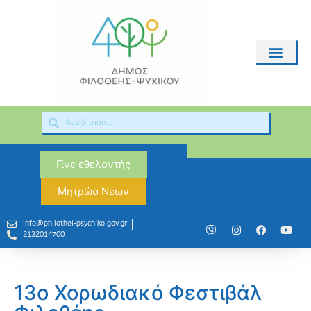
Γίνε εθελοντής
Μητρώο Νέων
info@philothei-psychiko.gov.gr
2132014700
13ο Χορωδιακό Φεστιβάλ