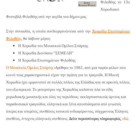
Φιλοθέης το 13ο
Χορωδιακό
Φεστιβάλ Φιλοθέης υπό την αιγίδα του δήμου μας.
Στην συναυλία, η οποία συνδιοργανώνεται από την
Χορωδία Επιστημόνων
Φιλοθέης
, θα λάβουν μέρος:
Η
Χορωδία του Μουσικού Ομίλου Σπάρτης
Η
Χορωδία Διονύσου “ΣΕΜΕΛΗ”
Η Χορωδία Επιστημόνων Φιλοθέης
Ο Μουσικός Όμιλος Σπάρτης
ιδρύθηκε το 1982, από μια παρέα φίλων που
κοινό τους χαρακτηριστικό είχαν την αγάπη για το τραγούδι. Η Μικτή
Χορωδία έχει εμφανιστεί σε πολλές πόλεις της Ελλάδας και σε αρκετές πόλεις
του εξωτερικού. Το ρεπερτόριο της Χορωδίας καλύπτει όλα τα είδη
χορωδιακής μουσικής και όλες τις περιόδους: εκκλησιαστικούς ύμνους και
παραδοσιακά τραγούδια, ελληνικά και ξένα αποσπάσματα από γνωστές
όπερες και οπερέτες, συνθέσεις τοπικού ενδιαφέροντος, σύγχρονους Έλληνες
συνθέτες, έντεχνες ελληνικές συνθέσεις.
Δείτε περισσότερες πληροφορίες
,
εδώ
.