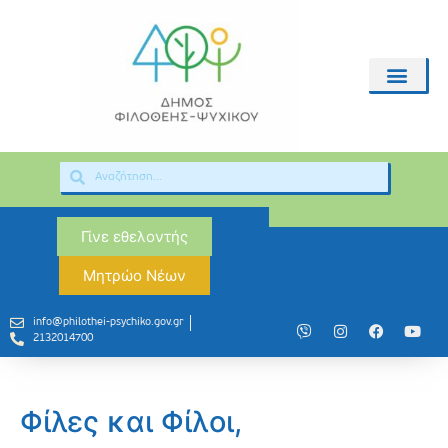
Γίνε εθελοντής
Μητρώο Νέων
info@philothei-psychiko.gov.gr
2132014700
Φίλες και Φίλοι,