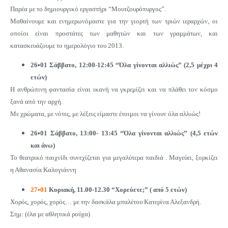
Παρέα με το δημιουργικό εργαστήρι “Μουτζουρόπυργος”.
Μαθαίνουμε και ενημερωνόμαστε για την γιορτή των τριών ιεραρχών, οι
οποίοι είναι προστάτες των μαθητών και των γραμμάτων, και
κατασκευάζουμε το ημερολόγιο του 2013.
26•01 Σάββατο, 12:00-12:45 “Όλα γίνονται αλλιώς” (2,5 μέχρι 4
ετών)
Η ανθρώπινη φαντασία είναι ικανή να γκρεμίζει και να πλάθει τον κόσμο
ξανά από την αρχή.
Με χρώματα, με νότες, με λέξεις είμαστε έτοιμοι να γίνουν όλα αλλιώς!
26•01 Σάββατο, 13:00- 13:45 “Όλα γίνονται αλλιώς” (4,5 ετών
και άνω)
Το θεατρικό παιχνίδι συνεχίζεται για μεγαλύτερα παιδιά . Μαγεύει, ξορκίζει
η Αθανασία Καλογιάννη
27•01
Κυριακή, 11.00-12.30 “Χορεύετε;” ( από 5 ετών)
Χορός, χορός, χορός… με την δασκάλα μπαλέτου Κατερίνα Αλεξανδρή.
Σημ: (έλα με αθλητικά ρούχα)