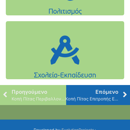
Προηγούμενο
Επόμενο
Κοπή Πίτας Περιβαλλοντικού
Κοπή Πίτας Επιτροπής Εθελοντισμού
Developed by
EvolutionProjects+