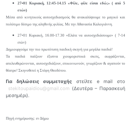
27•01 Κυριακή, 12:45-14.15 «Φίλε, φίλε είσαι εδώ;» ( από 5
ετών)
Μέσα από κινητικούς αυτοσχεδιασμούς θα ανακαλύψουμε το μαγικό και
πολύτιμο δέσιμο της αληθινής φιλίας. Με την Αθανασία Καλογιάννη.
27•01 Κυριακή, 16.00-17.30 «Ελάτε να αυτοσχεδιάσουμε» ( 7-14
ετών)
Δημιουργούμε την πιο πρωτότυπη παιδική σκηνή για μεγάλα παιδιά!
Τα παιδιά παίζουν έξυπνα χιουμοριστικά σκετς, εκφράζονται,
απελευθερώνονται, αυτοσχεδιάζουν, επικοινωνούν, γνωρίζουν & αγαπούν το
θέατρο! Σκηνοθετεί η Στέφη Θεοδότου.
Για δηλώσεις συμμετοχής
στείλτε e mail στο
stekitoupaidiou@gmail.com
(Δευτέρα – Παρασκευή
μεσημέρι).
Πηγή ενημέρωσης: εν Δήμω