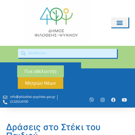
Γίνε εθελοντής
Μητρώο Νέων
info@philothei-psychiko.gov.gr
2132014700
Δράσεις στο Στέκι του