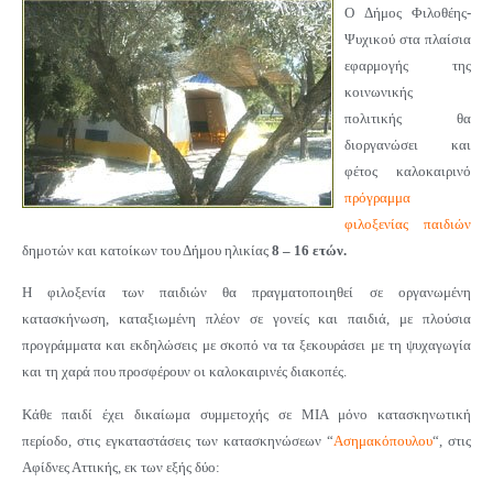
Ο Δήμος Φιλοθέης-
Ψυχικού στα πλαίσια
εφαρμογής της
κοινωνικής
πολιτικής θα
διοργανώσει και
φέτος καλοκαιρινό
πρόγραμμα
φιλοξενίας παιδιών
δημοτών και κατοίκων του Δήμου ηλικίας
8 – 16 ετών.
Η φιλοξενία των παιδιών θα πραγματοποιηθεί
σε
οργανωμένη
κατασκήνωση,
καταξιωμένη πλέον σε γονείς και παιδιά
, με πλούσια
προγράμματα και εκδηλώσεις με σκοπό να τα ξεκουράσει
με τη ψυχαγωγία
και τη χαρά που προσφέρουν οι καλοκαιρινές διακοπές.
Κάθε παιδί έχει δικαίωμα συμμετοχής σε ΜΙΑ μόνο κατασκηνωτική
περίοδο,
στις εγκαταστάσεις των κατασκηνώσεων “
Ασημακόπουλου
“,
στις
Αφίδνες Αττικής
, εκ των εξής δύο: