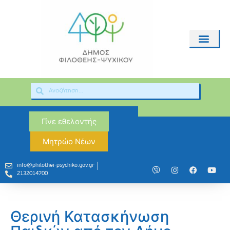
Γίνε εθελοντής
Μητρώο Νέων
info@philothei-psychiko.gov.gr
2132014700
Θερινή Κατασκήνωση