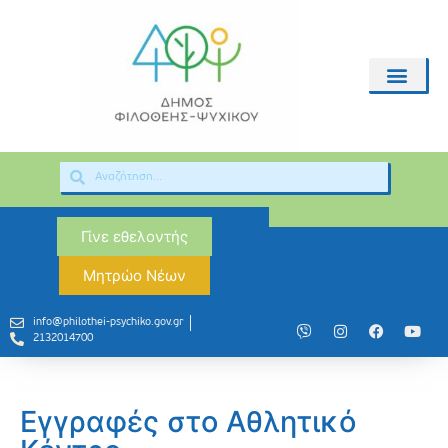
Γίνε εθελοντής
Μητρώο Νέων
info@philothei-psychiko.gov.gr
2132014700
Εγγραφές στο Αθλητικό