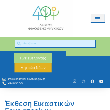
Γίνε εθελοντής
Μητρώο Νέων
info@philothei-psychiko.gov.gr
2132014700
Έκθεση Εικαστικών