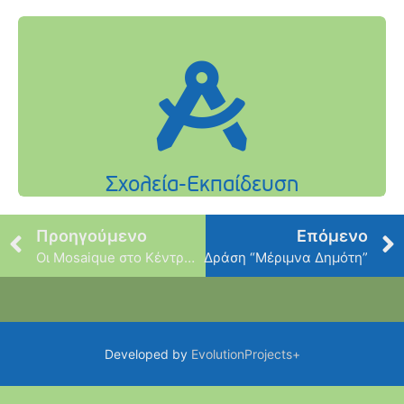
Προηγούμενο
Επόμενο
Οι Mosaique στο Κέντρο Μπενετάτου
Δράση “Μέριμνα Δημότη”
Developed by
EvolutionProjects+