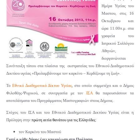
Ημέρα Υγείας του
Μαστου, στις 16
Οκτωβριου και
ώρα 11:00π.μ. στα
γραφεία του
Ιατρικού Συλλόγου
Αθηνών,
διοργανώνεται
Συνέντευξη τύπου στα πλαίσια της εκστρατείας του Εθνικού Διαδημοτικού
Δικτύου υγείας «Προλαμβάνουμε τον καρκίνο – Κερδίζουμε τη ζωή».
Το
Εθνικό Διαδημοτικό Δίκτυο Υγείας
, στο οποίο συμμετέχει και ο Δήμος
Φιλοθέης-Ψυχικού, σε συνεργασία με τον
ΙΣΑ
θα παρουσιάσουν τα
αποτελέσματα του Προγράμματος Μαστογραφιών στους Δήμους.
Στόχος του ΙΣΑ και του Εθνικού Διαδημοτικού Δικτύου Υγείας είναι η
Πρόληψη στην
πρώτη αιτία θανάτου για τις Ελληνίδες
:
τον Καρκίνο του Μαστού
Γιατί ο κάθε Δήμος έχει υποχρέωση στη Πρόληψη.