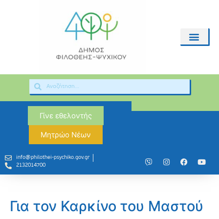
Γίνε εθελοντής
Μητρώο Νέων
info@philothei-psychiko.gov.gr
2132014700
Για τον Καρκίνο του Μαστού