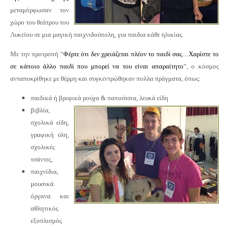
μεταμόρφωσαν τον
χώρο του θεάτρου του
Λυκείου σε μια μαγική παιχνιδούπολη, για παιδια κάθε ηλικίας.
Με την προτροπή “
Φέρτε ότι δεν χρειάζεται πλέον το παιδί σας…Χαρίστε το
σε κάποιο άλλο παιδί που μπορεί να του είναι απαραίτητο
“
, ο κόσμος
ανταποκρίθηκε με θέρμη και συγκεντρώθηκαν πολλα πράγματα, όπως:
παιδικά ή βρεφικά ρούχα & παπούτσια, λευκά είδη
βιβλία,
σχολικά είδη,
γραφική ύλη,
σχολικές
τσάντες,
παιχνίδια,
μουσικά
όργανα και
αθλητικός
εξοπλισμός