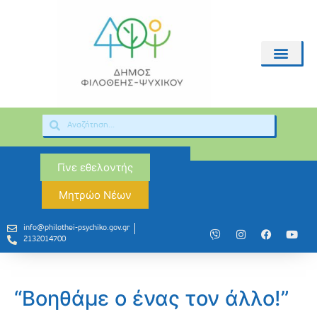
Γίνε εθελοντής
Μητρώο Νέων
info@philothei-psychiko.gov.gr
2132014700
“Βοηθάμε ο ένας τον άλλο!”