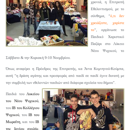
χρονιά, η Επιτροπή
Εθελοντισμού,
με το
σύνθημα, “
ό,τι δεν
χρειάζεστε, χαρίστε
το
“,
οργάνωσε το
Παιδικό Χαριστικό
Παζάρι στο Λύκειο
Νέου Ψυχικού, το
Σάββατο & την Κυριακή 9-10 Νοεμβρίου.
Όπως αναφέρει η Πρόεδρος της Επιτροπής, κα Άννα Κομνηνού-Κούμπα,
αυτή “
η
δράση αγάπης και προσφοράς από παιδί σε παιδί έγινε δυνατή
με
την συμβολή των εθελοντών παιδιών από διάφορα σχολεία του δήμου”.
Παιδιά του
Λυκείου
του Νέου Ψυχικού
,
του
ΙΒ του Κολλέγιου
Ψυχικού
, του
ΙΒ του
Μωραΐτη
, και του
ΙΒ
της Ιονίου σχολής,