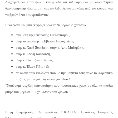
Διαχωρισμένα κατά ηλικία και φύλλο και ταξινομημένα με καλαισθησία
διακοσμητικής όλα τα αντικείμενα ξεδιπλώνονταν γύρω από τον κόσμο, για
να βρούν όλοι ό,τι χρειάζονταν.
Η κα Άννα Κούμπα εκφράζει “
ένα πολύ μεγαλο ευχαριστώ”:
στα μέλη της Επιτροπής Εθελοντισμου,
στην αντιπρόεδρο κ.Εβελίνα Παλτζογλου,
στην κ. Χαρά Ξυριδάκη, στην κ. Άντυ Μαζαράκη,
στην κ. Ελένη Κατσούλη,
στην κ.Τζωρτζίνα Έλληνα,
στην κ. Έλενα Πάτση &
σε όλους τους εθελοντές που με την βοήθεια τους έγινε το Χαριστικό
παζάρι, μια μεγάλη αγκαλιά για όλους!
“Νοιώσαμε μεγάλη ικανοποίηση που προσφέραμε χαρα σε όλα τα παιδια
μικρά και μεγάλα !!
Ευχόμαστε κ του χρόνου.”
Πηγή Ενημέρωσης: Αντιπρόεδρος Ο.Κ.Α.Π.Α., Πρόεδρος Επιτροπής