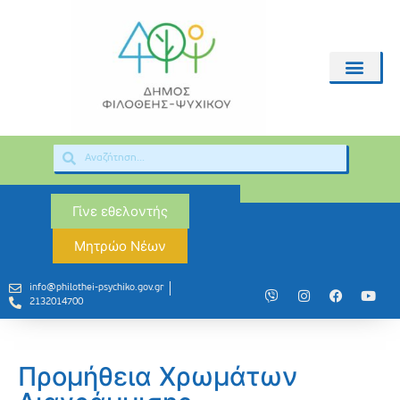
Γίνε εθελοντής
Μητρώο Νέων
info@philothei-psychiko.gov.gr
2132014700
Προμήθεια Χρωμάτων