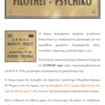
Ο Δήμος διακηρύσσει πρόχειρο μειοδοτικό
διαγωνισμό με σφραγισμένες προσφορές για την
προμήθεια χρωμάτων διαγράμμισης οδών,
πινακίδων σήμανσης, ανακλαστήρων κ.λ.π.
Η συνολική προϋπολογιζόμενη δαπάνη ανέρχεται
σε
25.000,00 ευρώ
ευρώ, συμπεριλαμβανομένου
του Φ.Π.Α. 23%, με κριτήριο κατακύρωσης τη χαμηλότερη τιμή.
Ο διαγωνισμός θα διεξαχθεί στο Δημοτικό κατάστημα Μαραθωνοδρόμου
95-Ψυχικό, στον 3ο όροφο, την
5η Δεκεμβρίου 2013, ημέρα Πέμπτη και από
ώρα 10.30 έως ώρα 11.00
, ενώπιον της Επιτροπής διενέργειας διαγωνισμού.
Όσοι επιθυμούν να λάβουν μέρος στο διαγωνισμό, θα πρέπει να υποβάλουν