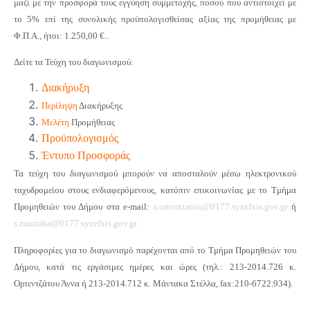
μαζί με την προσφορά τους εγγύηση συμμετοχής, ποσού που αντιστοιχεί με
το 5% επί της συνολικής προϋπολογισθείσας αξίας της προμήθειας με
Φ.Π.Α., ήτοι: 1.250,00 €..
Δείτε τα Τεύχη του διαγωνισμού:
Διακήρυξη
Περίληψη
Διακήρυξης
Μελέτη
Προμήθειας
Προϋπολογισμός
Έντυπο Προσφοράς
Τα τεύχη του διαγωνισμού μπορούν να αποσταλούν μέσω ηλεκτρονικού
ταχυδρομείου στους ενδιαφερόμενους, κατόπιν επικοινωνίας με το Τμήμα
Προμηθειών του Δήμου στα e-mail:
a.ortentzatou@0177.syzefxis.gov.gr
ή
s.mantaka@0177.syzefxis.gov.gr.
Πληροφορίες για το διαγωνισμό παρέχονται από το Τμήμα Προμηθειών του
Δήμου, κατά τις εργάσιμες ημέρες και ώρες (τηλ.: 213-2014.726 κ.
Ορτεντζάτου Άννα ή 213-2014.712 κ. Μάντακα Στέλλα, fax:210-6722.934).