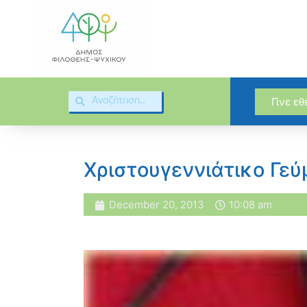
Γίνε ε
Χριστουγεννιάτικο Γε
December 20, 2013
10:08 am