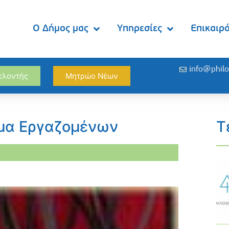
Ο Δήμος μας
Υπηρεσίες
Επικαιρ
info@philo
θελοντής
Μητρώο Νέων
ύμα Εργαζομένων
Τ