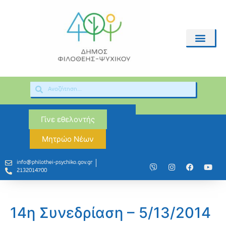
Γίνε εθελοντής
Μητρώο Νέων
info@philothei-psychiko.gov.gr
2132014700
14η Συνεδρίαση – 5/13/2014