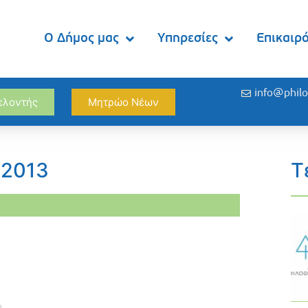
Ο Δήμος μας
Υπηρεσίες
Επικαιρ
info@philo
θελοντής
Μητρώο Νέων
/2013
Τ
η