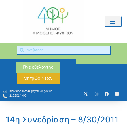
Γίνε εθελοντής
Μητρώο Νέων
info@philothei-psychiko.gov.gr
2132014700
14η Συνεδρίαση – 8/30/2011