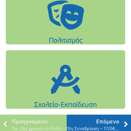
Προηγούμενο
Επόμενο
Για 25η χρονιά το Filothei Women Gala έρχεται στον Δήμο μας την Τετάρτη 19 Ιουνίου
15η Συνεδρίαση – 17/06/2024