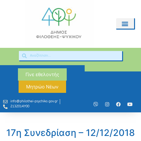
Γίνε εθελοντής
Μητρώο Νέων
info@philothei-psychiko.gov.gr
2132014700
17η Συνεδρίαση – 12/12/2018