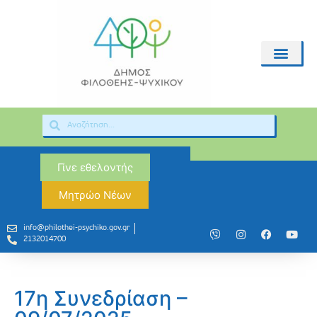
Γίνε εθελοντής
Μητρώο Νέων
info@philothei-psychiko.gov.gr
2132014700
17η Συνεδρίαση –