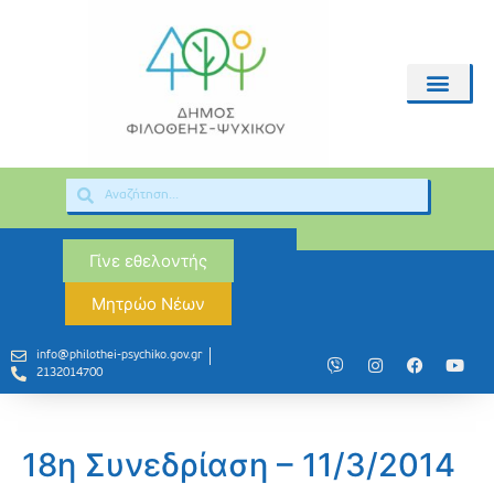
Γίνε εθελοντής
Μητρώο Νέων
info@philothei-psychiko.gov.gr
2132014700
18η Συνεδρίαση – 11/3/2014