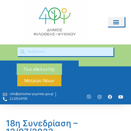
Γίνε εθελοντής
Μητρώο Νέων
info@philothei-psychiko.gov.gr
2132014700
18η Συνεδρίαση –