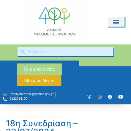
Γίνε εθελοντής
Μητρώο Νέων
info@philothei-psychiko.gov.gr
2132014700
18η Συνεδρίαση –