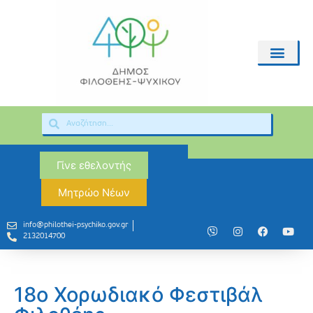
Γίνε εθελοντής
Μητρώο Νέων
info@philothei-psychiko.gov.gr
2132014700
18ο Χορωδιακό Φεστιβάλ