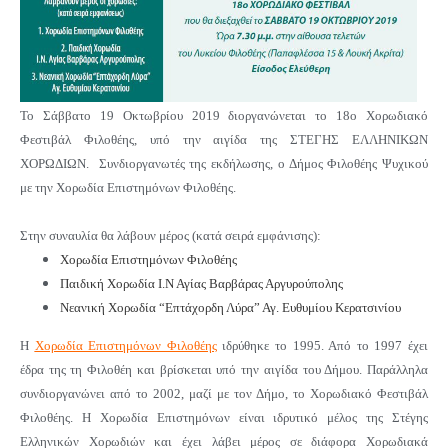
Το Σάββατο 19 Οκτωβρίου 2019 διοργανώνεται το 18ο Χορωδιακό
Φεστιβάλ Φιλοθέης, υπό την αιγίδα της ΣΤΕΓΗΣ ΕΛΛΗΝΙΚΩΝ
ΧΟΡΩΔΙΩΝ. Συνδιοργανωτές της εκδήλωσης, ο Δήμος Φιλοθέης Ψυχικού
με την Χορωδία Επιστημόνων Φιλοθέης.
Στην συναυλία θα λάβουν μέρος (κατά σειρά εμφάνισης):
Χορωδία
Επιστημόνων Φιλοθέης
Παιδική Χορωδία Ι.Ν Αγίας Βαρβάρας Αργυρούπολης
Νεανική Χορωδία “Επτάχορδη Λύρα” Αγ. Ευθυμίου Κερατσινίου
Η
Χορωδία Επιστημόνων Φιλοθέης
ιδρύθηκε το 1995. Από το 1997 έχει
έδρα της τη Φιλοθέη και βρίσκεται υπό την αιγίδα του Δήμου. Παράλληλα
συνδιοργανώνει από το 2002, μαζί με τον Δήμο, το Χορωδιακό Φεστιβάλ
Φιλοθέης. Η Χορωδία Επιστημόνων είναι ιδρυτικό μέλος της Στέγης
Ελληνικών Χορωδιών και έχει λάβει μέρος σε διάφορα Χορωδιακά