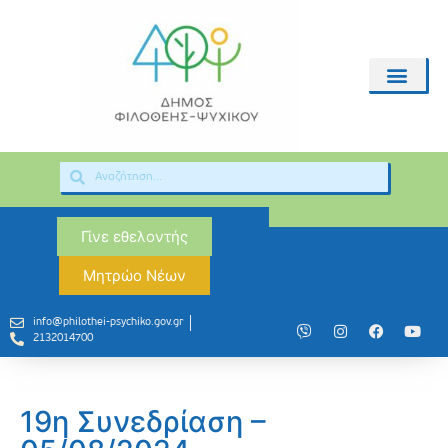
Γίνε εθελοντής
Μητρώο Νέων
info@philothei-psychiko.gov.gr
2132014700
19η Συνεδρίαση –