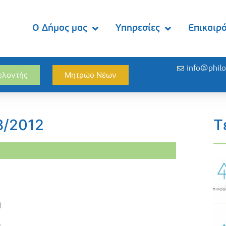
Ο Δήμος μας
Υπηρεσίες
Επικαιρ
info@philo
θελοντής
Μητρώο Νέων
8/2012
Τ
M
η