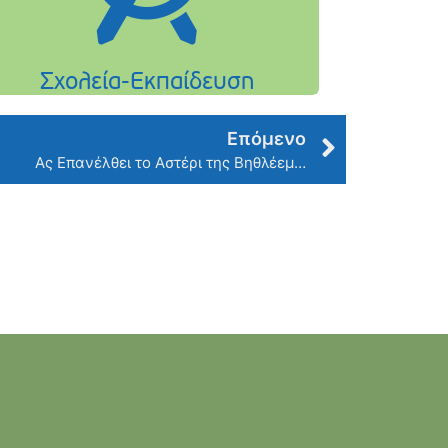
Επόμενο
Ας Επανέλθει το Αστέρι της Βηθλέεμ…