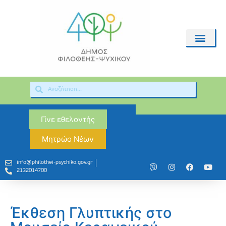
Γίνε εθελοντής
Μητρώο Νέων
info@philothei-psychiko.gov.gr
2132014700
Έκθεση Γλυπτικής στο