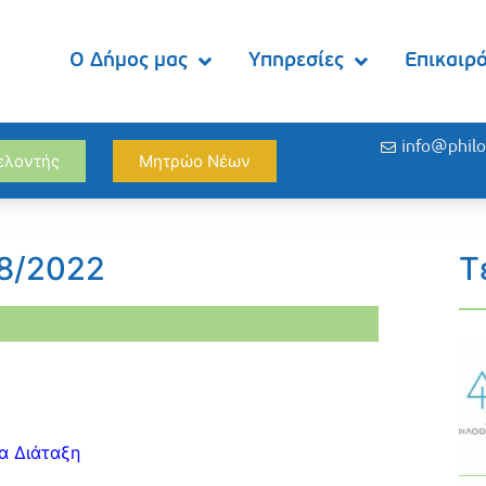
Ο Δήμος μας
Υπηρεσίες
Επικαιρ
info@philo
θελοντής
Μητρώο Νέων
08/2022
Τ
α Διάταξη