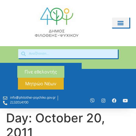
Γίνε εθελοντής
Μητρώο Νέων
info@philothei-psychiko.gov.gr
2132014700
Day:
October 20,
2011