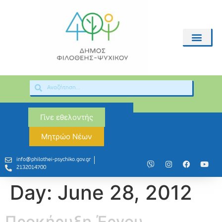
Γίνε εθελοντής
Μητρώο Νέων
info@philothei-psychiko.gov.gr
2132014700
Day:
June 28, 2012
Προκήρυξη Έργου