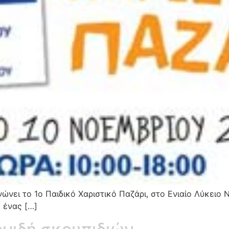
ώνει το 1ο Παιδικό Χαριστικό Παζάρι, στο Ενιαίο Λύκειο
ο ένας […]