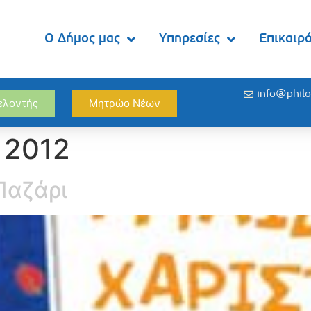
Ο Δήμος μας
Υπηρεσίες
Επικαιρ
info@philo
θελοντής
Μητρώο Νέων
 2012
Παζάρι