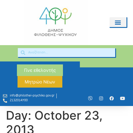
Γίνε εθελοντής
Μητρώο Νέων
info@philothei-psychiko.gov.gr
2132014700
Day:
October 23,
2013