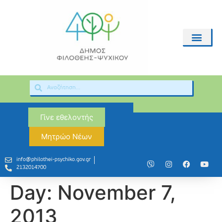
Γίνε εθελοντής
Μητρώο Νέων
info@philothei-psychiko.gov.gr
2132014700
Day:
November 7,
2013