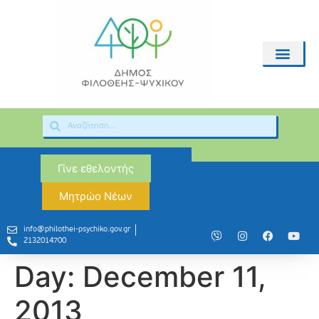
Γίνε εθελοντής
Μητρώο Νέων
info@philothei-psychiko.gov.gr
2132014700
Day:
December 11,
2013