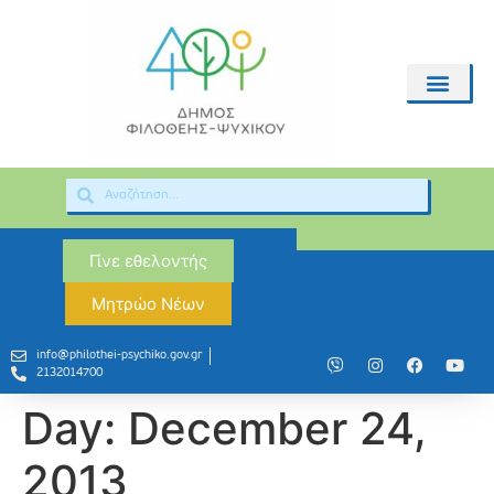
Γίνε εθελοντής
Μητρώο Νέων
info@philothei-psychiko.gov.gr
2132014700
Day:
December 24,
2013