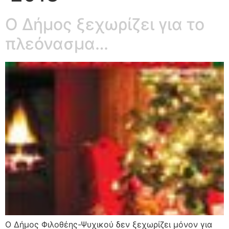
Ο Δήμος ξεχωρίζει για το
πλεόνασμα…
Ο Δήμος Φιλοθέης-Ψυχικού δεν ξεχωρίζει μόνον για