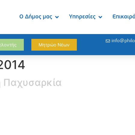
Ο Δήμος μας
Υπηρεσίες
Επικαιρ
info@philo
θελοντής
Μητρώο Νέων
 2014
κή Παχυσαρκία