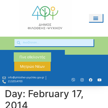
Γίνε εθελοντής
Μητρώο Νέων
info@philothei-psychiko.gov.gr
2132014700
Day:
February 17,
2014