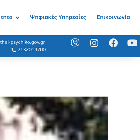
ότητα
Ψηφιακές Υπηρεσίες
Επικοινωνία
thei-psychiko.gov.gr
2132014700