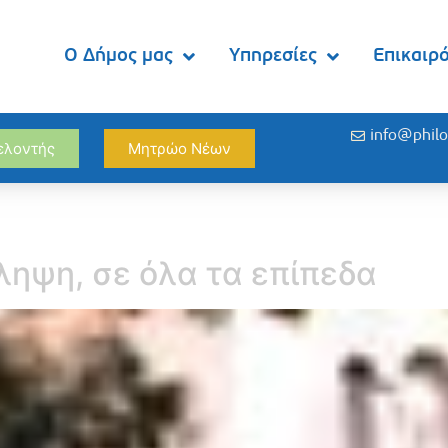
Ο Δήμος μας
Υπηρεσίες
Επικαιρ
info@philo
θελοντής
Μητρώο Νέων
ηψη, σε όλα τα επίπεδα