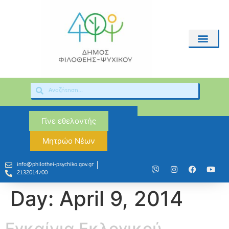
Γίνε εθελοντής
Μητρώο Νέων
info@philothei-psychiko.gov.gr
2132014700
Day:
April 9, 2014
Εγκαίνια Εκλογικού