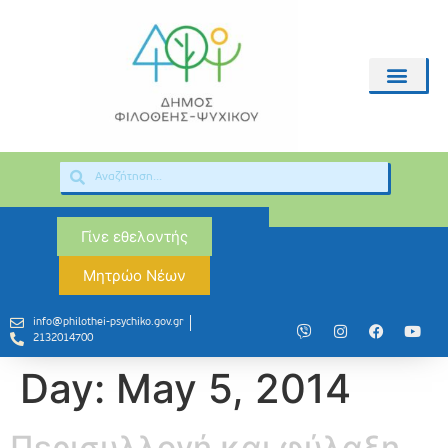
Γίνε εθελοντής
Μητρώο Νέων
info@philothei-psychiko.gov.gr
2132014700
Day:
May 5, 2014
Περισυλλογή και φύλαξη