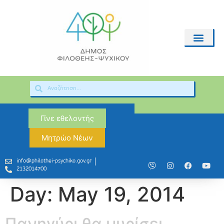
Γίνε εθελοντής
Μητρώο Νέων
info@philothei-psychiko.gov.gr
2132014700
Day:
May 19, 2014
Πανηγύρι θα μυρίσει