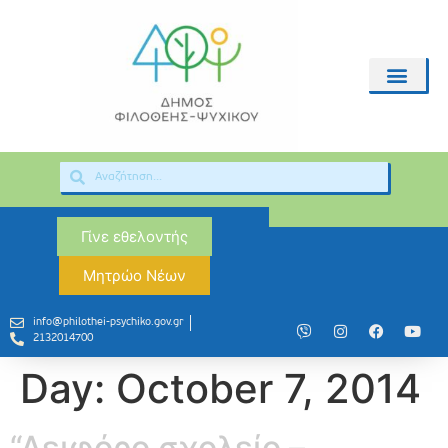
Γίνε εθελοντής
Μητρώο Νέων
info@philothei-psychiko.gov.gr
2132014700
Day:
October 7, 2014
“Αειφόρο σχολείο –