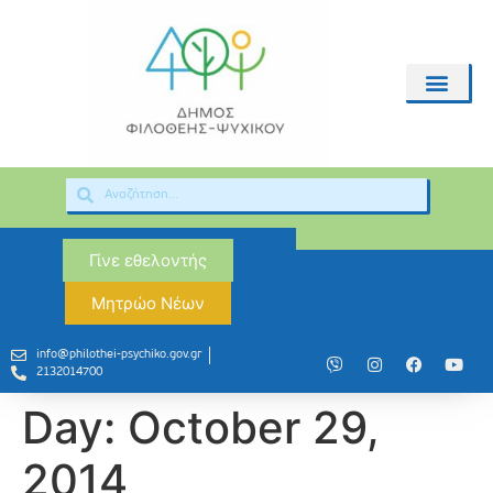
Γίνε εθελοντής
Μητρώο Νέων
info@philothei-psychiko.gov.gr
2132014700
Day:
October 29,
2014