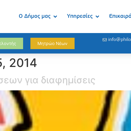
Ο Δήμος μας
Υπηρεσίες
Επικαιρ
info@philo
θελοντής
Μητρώο Νέων
, 2014
σεων για διαφημίσεις