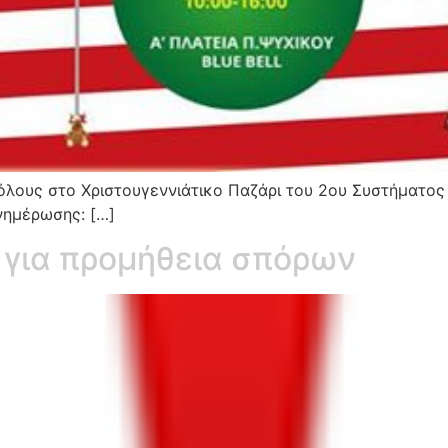
όλους στο Χριστουγεννιάτικο Παζάρι του 2ου Συστήματος
νημέρωσης: […]
 για προμήθεια σπόρων