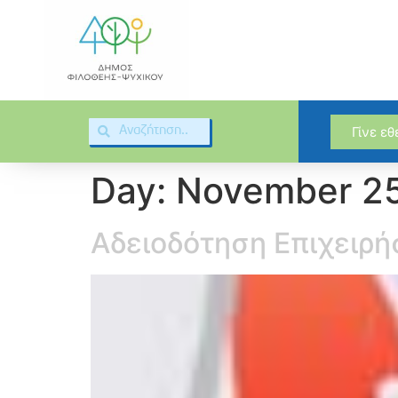
Γίνε ε
Day:
November 25
Αδειοδότηση Επιχειρή