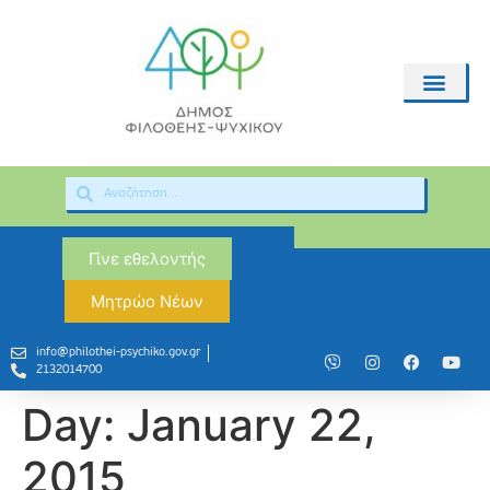
Γίνε εθελοντής
Μητρώο Νέων
info@philothei-psychiko.gov.gr
2132014700
Day:
January 22,
2015