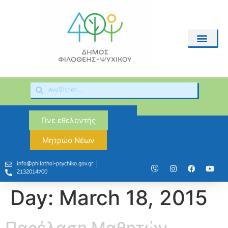
Γίνε εθελοντής
Μητρώο Νέων
info@philothei-psychiko.gov.gr
2132014700
Day:
March 18, 2015
Παρέλαση Μαθητών