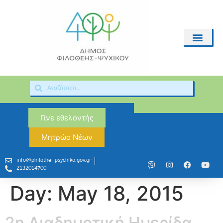
Γίνε εθελοντής
Μητρώο Νέων
info@philothei-psychiko.gov.gr
2132014700
Day:
May 18, 2015
2η Διαδημοτική Ημερίδα