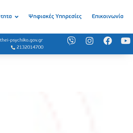
ότητα
Ψηφιακές Υπηρεσίες
Επικοινωνία
thei-psychiko.gov.gr
2132014700