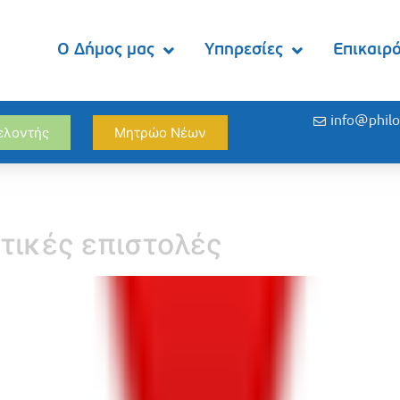
Ο Δήμος μας
Υπηρεσίες
Επικαιρ
info@philo
θελοντής
Μητρώο Νέων
τικές επιστολές