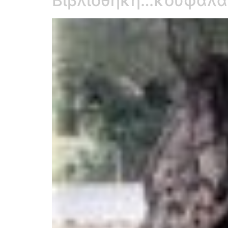
Βιβλιοθήκη…κουφάλα