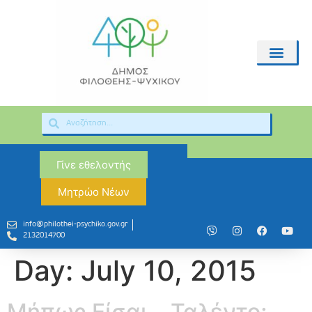
Γίνε εθελοντής
Μητρώο Νέων
info@philothei-psychiko.gov.gr
2132014700
Day:
July 10, 2015
Μήπως Είσαι… Ταλέντο;