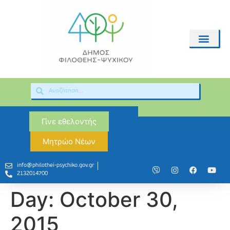
Γίνε εθελοντής
Μητρώο Νέων
info@philothei-psychiko.gov.gr
2132014700
Day:
October 30,
2015